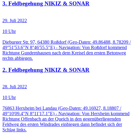
3. Feldbegehung NIKIZ & SONAR
29. Juli 2022
10 Uhr
Dieburger Str. 97, 64380 Roßdorf (Geo-Daten: 49.86488, 8.78209 /
49°51'53.6"N 8°46'55.5"E) - Navigation: Von Roßdorf kommend
Richtung Gundernhausen nach dem Kreisel den ersten Betonweg
rechts abbiegen.
2. Feldbegehung NIKIZ & SONAR
28. Juli 2022
10 Uhr
76863 Herxheim bei Landau (Geo-Daten: 49.16927, 8.18807 /
49°10'09.4"N 8°11'17.1"E) - Navigation: Von Herxheim kommend
Richtung Offenbach an der Queich in den gegenüberliegenden
Feldweg des ersten Windrades einbiegen dann befindet sich der
Schlag links.