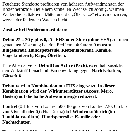
Feuchtere Standorte profitieren von höheren Aufwandmengen der
Bodenherbizide. Bei einem schnellen Wechsel zu sonnig, warmen
Wetter die blattaktiven Mittel und die „Ölzusätze“ etwas reduzieren,
wegen der fehlenden Wachsschicht.
Zusätze bei Problemunkräutern:
Debut 25 – 30 g plus 0,25 l FHS
oder Shiro (ohne FHS)
zur oben
genannten Mischung bei den Problemunkräutern
Amarant,
Bingelkraut, Hundspetersilie, Klettenlabkraut, Kamille,
Vogelknöterich, Raps, Ölrettich.
Eine Alternative ist
DebutDuo Active (Pack)
, es enthält zusätzlich
den Wirkstoff Lenacil mit Bodenwirkung gegen
Nachtschatten,
Gänsefuß.
Debut wird in Kombination mit FHS eingesetzt. In dieser
Kombination wird der Wirkunterstützer (Access, Mero,
Hasten) auf die halbe Aufwandmenge reduziert.
Lontrel
(0,1 l/ha von Lontrel 600, 80 g/ha von Lontrel 720, 0,6 l/ha
von Vivendi oder 0,6 l/ha Tabara) bei
Windenknöterich
(im
Laubblattstadium)
,
Hundspetersilie, Kamille oder
Nachtschatten