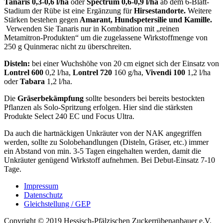
Tanaris 0,3-0,6 l/ha
oder
Spectrum 0,6-0,9 l/ha
ab dem 6-Blatt-
Stadium der Rübe ist eine Ergänzung für
Hirsestandorte.
Weitere
Stärken bestehen gegen
Amarant, Hundspetersilie und Kamille.
Verwenden Sie Tanaris nur in Kombination mit „reinen
Metamitron-Produkten“ um die zugelassene Wirkstoffmenge von
250 g Quinmerac nicht zu überschreiten.
Disteln:
bei einer Wuchshöhe von 20 cm eignet sich der Einsatz von
Lontrel 600
0,2 l/ha,
Lontrel 720
160 g/ha,
Vivendi 100
1,2 l/ha
oder
Tabara
1,2 l/ha.
Die
Gräserbekämpfung
sollte besonders bei bereits bestockten
Pflanzen als Solo-Spritzung erfolgen. Hier sind die stärksten
Produkte Select 240 EC und Focus Ultra.
Da auch die hartnäckigen Unkräuter von der NAK angegriffen
werden, sollte zu Solobehandlungen (Disteln, Gräser, etc.) immer
ein Abstand von min. 3-5 Tagen eingehalten werden, damit die
Unkräuter genügend Wirkstoff aufnehmen. Bei Debut-Einsatz 7-10
Tage.
Impressum
Datenschutz
Gleichstellung / GEP
Copyright © 2019 Hessisch-Pfälzischen Zuckerrübenanbauer e.V.